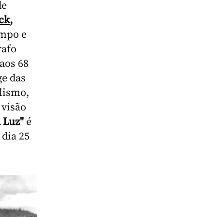
de
ck
,
empo e
rafo
aos 68
ge das
lismo,
 visão
 Luz"
é
 dia 25