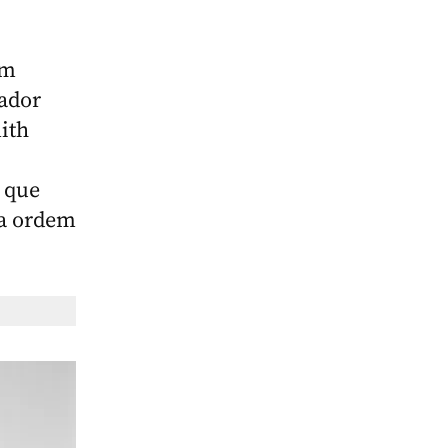
am
ador
ith
, que
 a ordem