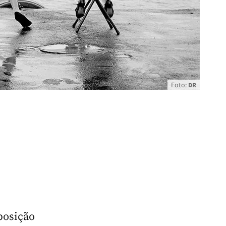
Foto:
DR
posição