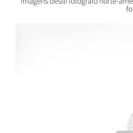
imagens deste fotógrafo norte-ame
fo