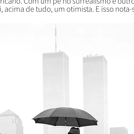
ricano. Com um pé no surrealismo e outro 
i, acima de tudo, um otimista. E isso nota-