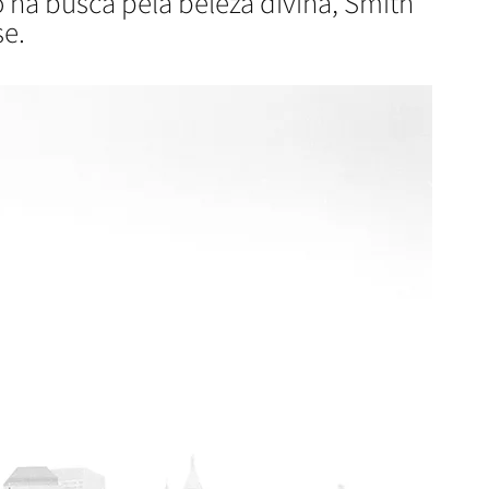
na busca pela beleza divina, Smith
se.