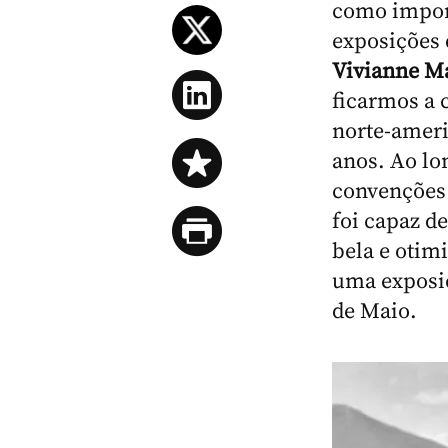
como import
exposições 
Vivianne M
ficarmos a 
norte-ameri
anos. Ao lo
convenções 
foi capaz de
bela e otim
uma exposiç
de Maio.