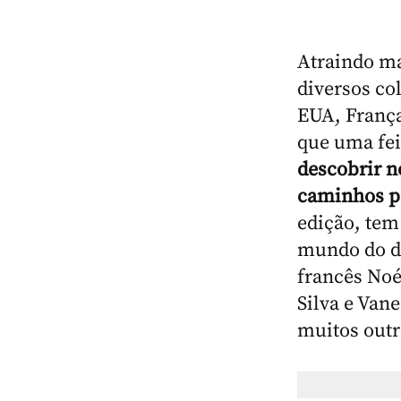
Atraindo ma
diversos co
EUA, França
que uma fe
descobrir n
caminhos p
edição, tem
mundo do d
francês Noé
Silva e Van
muitos outr