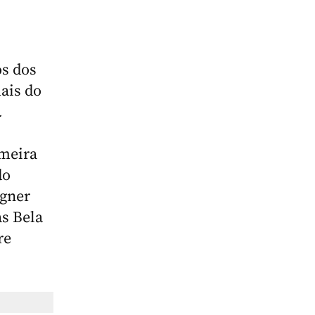
os dos
ais do
a
imeira
do
gner
s Bela
re