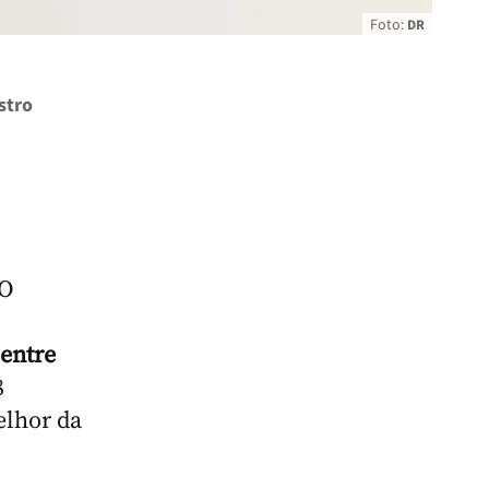
Foto:
DR
stro
 O
 entre
8
elhor da