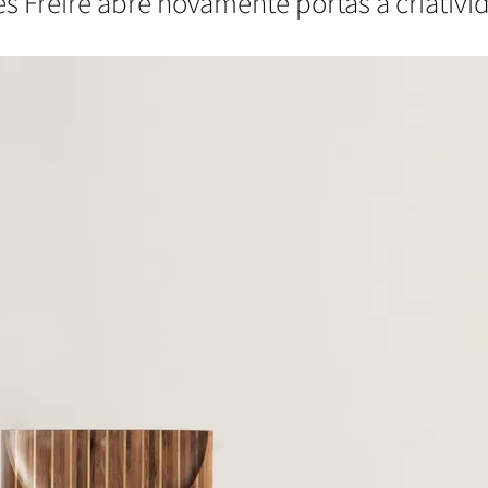
 Freire abre novamente portas à criativida