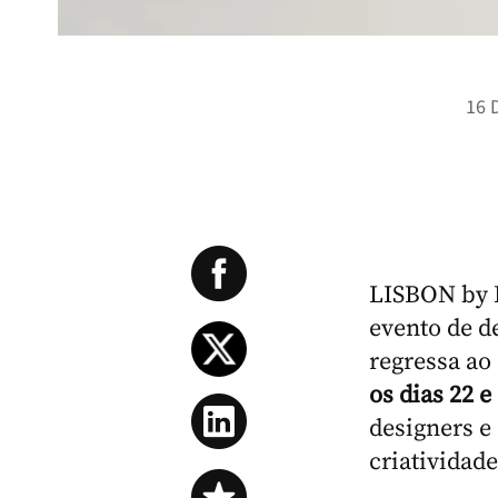
16 
LISBON by D
evento de d
regressa ao
os dias 22 e
designers e
criatividad