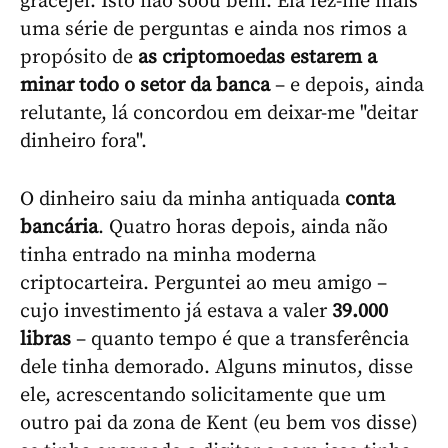
gracejei. Isto não soou bem. Ela fez-me mais
uma série de perguntas e ainda nos rimos a
propósito de
as criptomoedas estarem a
minar todo o setor da banca
– e depois, ainda
relutante, lá concordou em deixar-me "deitar
dinheiro fora".
O dinheiro saiu da minha antiquada
conta
bancária
. Quatro horas depois, ainda não
tinha entrado na minha moderna
criptocarteira. Perguntei ao meu amigo –
cujo investimento já estava a valer
39.000
libras
– quanto tempo é que a transferência
dele tinha demorado. Alguns minutos, disse
ele, acrescentando solicitamente que um
outro pai da zona de Kent (eu bem vos disse)