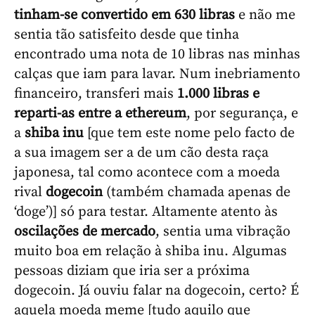
tinham-se convertido em 630 libras
e não me
sentia tão satisfeito desde que tinha
encontrado uma nota de 10 libras nas minhas
calças que iam para lavar. Num inebriamento
financeiro, transferi mais
1.000 libras e
reparti-as entre a ethereum
, por segurança, e
a
shiba inu
[que tem este nome pelo facto de
a sua imagem ser a de um cão desta raça
japonesa, tal como acontece com a moeda
rival
dogecoin
(também chamada apenas de
‘doge’)] só para testar. Altamente atento às
oscilações de mercado
, sentia uma vibração
muito boa em relação à shiba inu. Algumas
pessoas diziam que iria ser a próxima
dogecoin. Já ouviu falar na dogecoin, certo? É
aquela moeda meme [tudo aquilo que