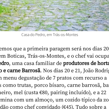
Casa do Pedro, em Trás-os-Montes
bemos que a primeira paragem será nos dias 20,
 em Boticas, Trás-os-Montes, e o chef vai ocup
edro
, uma casa familiar de
produtores de horta
o e carne Barrosã
. Nos dias 20 e 21, João Rodri
 menu degustação de 7 pratos com recurso a
s como trutas, porco bísaro, carne barrosã, ba
iro, mel (custa €80, pairing incluído), e a 22
ermina com um almoço, um cozido típico da zo
dão como chef convidado (€45). Tudo sobre a