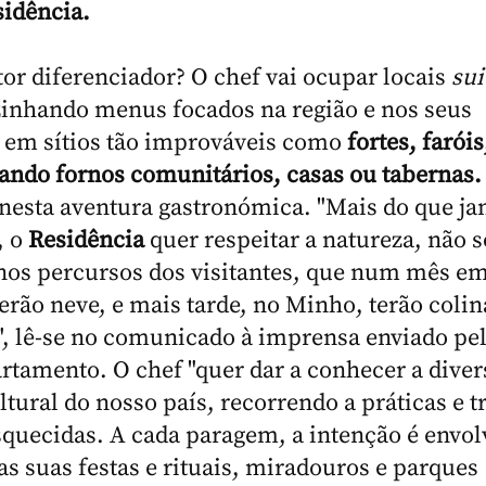
idência.
tor diferenciador? O chef vai ocupar locais
sui
zinhando menus focados na região e nos seus
 em sítios tão improváveis como
fortes, faróis
sando fornos comunitários, casas ou tabernas.
r nesta aventura gastronómica. "Mais do que ja
, o
Residência
quer respeitar a natureza, não s
os percursos dos visitantes, que num mês em
erão neve, e mais tarde, no Minho, terão colin
", lê-se no comunicado à imprensa enviado pe
rtamento. O chef "quer dar a conhecer a diver
ltural do nosso país, recorrendo a práticas e t
squecidas. A cada paragem, a intenção é envol
as suas festas e rituais, miradouros e parques