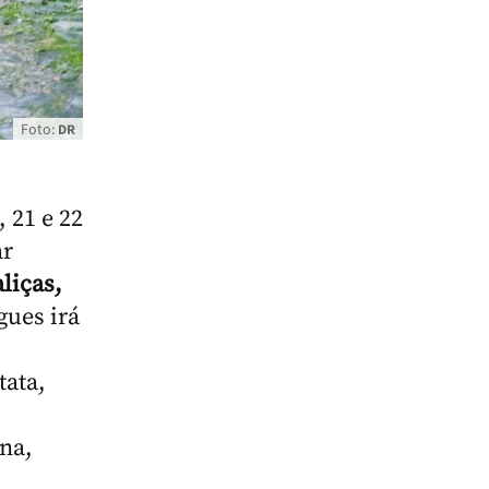
Foto:
DR
 21 e 22
ar
liças,
gues irá
tata,
na,