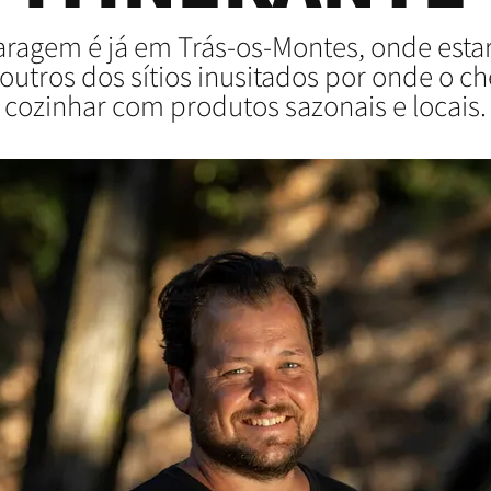
ragem é já em Trás-os-Montes, onde estar
 outros dos sítios inusitados por onde o c
cozinhar com produtos sazonais e locais.