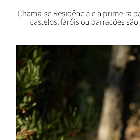
Chama-se Residência e a primeira pa
castelos, faróis ou barracões são