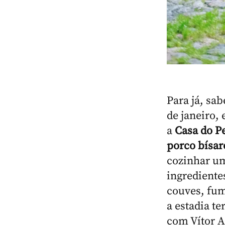
Para já, sa
de janeiro,
a
Casa do P
porco bísar
cozinhar um
ingrediente
couves, fume
a estadia t
com Vítor A