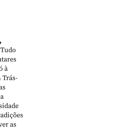
,
Tudo
ntares
ó à
 Trás-
as
la
sidade
radições
ver as