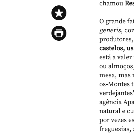
chamou
Res
O grande fa
generis
, co
produtores,
castelos, u
está a vale
ou almoços
mesa, mas n
os-Montes t
verdejantes
agência Apa
natural e cu
por vezes e
freguesias, 