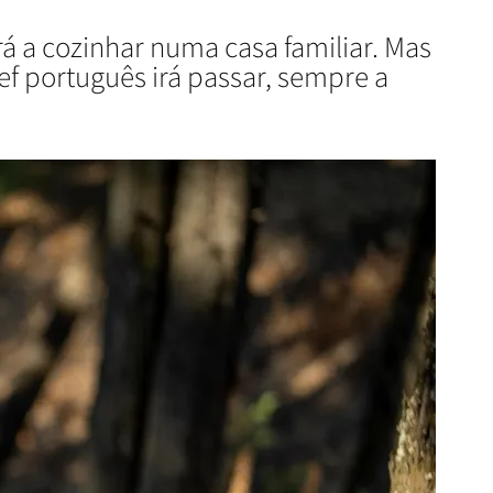
á a cozinhar numa casa familiar. Mas
hef português irá passar, sempre a