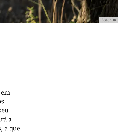
Foto:
DR
a em
as
seu
rá a
, a que