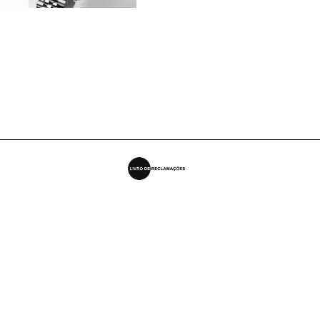
ESTATUTO EDITORIAL MUST
FICHA TÉCNICA MUST
LEI DA TRANSPARÊNCIA
CONTACTOS MUST
ATIVAR COOKIES
Copyright © 2026. Todos os direitos reservados. É expressamente proibida a reprodução na