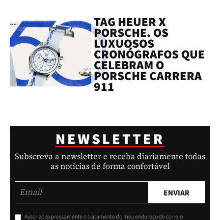
TAG HEUER X
PORSCHE. OS
LUXUOSOS
CRONÓGRAFOS QUE
CELEBRAM O
PORSCHE CARRERA
911
NEWSLETTER
Subscreva a newsletter e receba diariamente todas
as noticias de forma confortável
ENVIAR
Autorizo expressamente o tratamento do meu endereço de correio