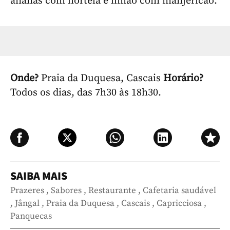
ananás com hortelã e limão com manjericão.
Onde?
Praia da Duquesa, Cascais
Horário?
Todos os dias, das 7h30 às 18h30.
SAIBA MAIS
Prazeres
,
Sabores
,
Restaurante
,
Cafetaria saudável
,
Jângal
,
Praia da Duquesa
,
Cascais
,
Capricciosa
,
Panquecas