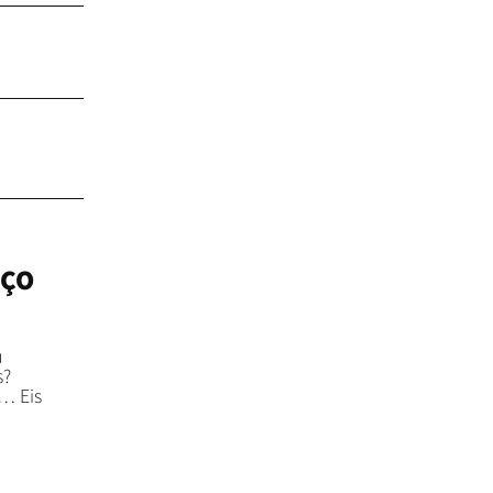
AÇO
u
s?
… Eis