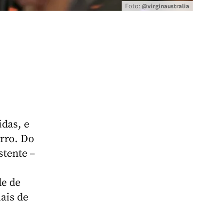
Foto:
@virginaustralia
das, e
rro. Do
stente –
de de
ais de
,