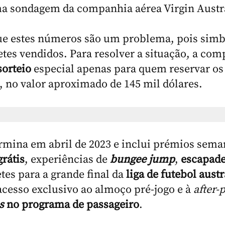
a sondagem da companhia aérea Virgin Austra
ue estes números são um problema, pois sim
tes vendidos. Para resolver a situação, a co
sorteio
especial apenas para quem reservar os
, no valor aproximado de 145 mil dólares.
ermina em abril de 2023 e inclui prémios sema
rátis
, experiências de
bungee jump
,
escapade
etes para a grande final da
liga de futebol aust
esso exclusivo ao almoço pré-jogo e à
after-
s
no programa de passageiro
.