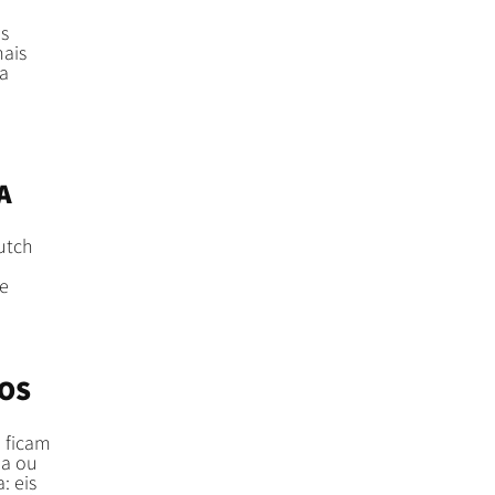
s
ais
 a
A
utch
re
NOS
 ficam
da ou
: eis