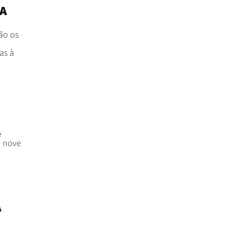
RA
ão os
as à
e
m nove
A