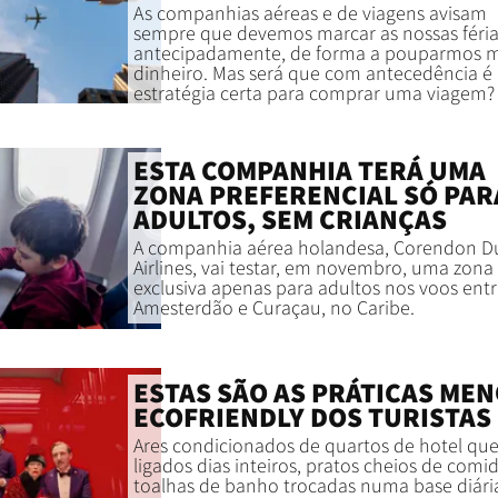
As companhias aéreas e de viagens avisam
sempre que devemos marcar as nossas féria
antecipadamente, de forma a pouparmos m
dinheiro. Mas será que com antecedência é
estratégia certa para comprar uma viagem?
ESTA COMPANHIA TERÁ UMA
ZONA PREFERENCIAL SÓ PAR
ADULTOS, SEM CRIANÇAS
A companhia aérea holandesa, Corendon D
Airlines, vai testar, em novembro, uma zona
exclusiva apenas para adultos nos voos ent
Amesterdão e Curaçau, no Caribe.
ESTAS SÃO AS PRÁTICAS ME
ECOFRIENDLY DOS TURISTAS
Ares condicionados de quartos de hotel que
ligados dias inteiros, pratos cheios de comi
toalhas de banho trocadas numa base diária