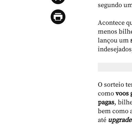
segundo um
Acontece q
menos bilhe
lançou um
indesejados
O sorteio t
como
voos g
pagas
, bilh
bem como ac
até
upgrade