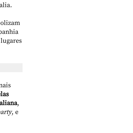
lia.
bolizam
mpanhia
 lugares
nais
las
raliana
,
party
, e