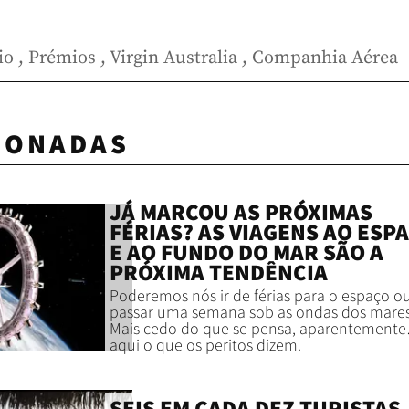
io
,
Prémios
,
Virgin Australia
,
Companhia Aérea
IONADAS
JÁ MARCOU AS PRÓXIMAS
FÉRIAS? AS VIAGENS AO ESP
E AO FUNDO DO MAR SÃO A
PRÓXIMA TENDÊNCIA
Poderemos nós ir de férias para o espaço o
passar uma semana sob as ondas dos mare
Mais cedo do que se pensa, aparentemente
aqui o que os peritos dizem.
SEIS EM CADA DEZ TURISTAS