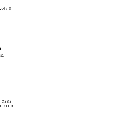
vora e
i
A
os,
nos as
ando com