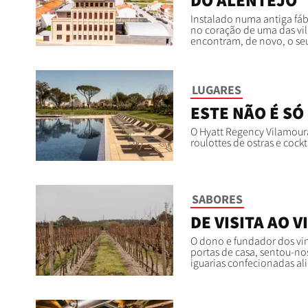
Instalado numa antiga fábr
no coração de uma das vil
encontram, de novo, o seu
LUGARES
ESTE NÃO É SÓ
O Hyatt Regency Vilamoura
roulottes de ostras e cock
SABORES
DE VISITA AO 
O dono e fundador dos vin
portas de casa, sentou-n
iguarias confecionadas ali