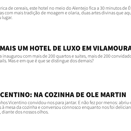
ica de cereais, este hotel no meio do Alentejo fica a 30 minutos de É
as com mais tradição de moagem e olaria, duas artes divinas que aqu
 lugar.
 MAIS UM HOTEL DE LUXO EM VILAMOUR
 inaugurou com mais de 200 quartos e suites, mais de 200 convidad
tails. Mas e em que é que se distingue dos demais?
VICENTINO: NA COZINHA DE OLE MARTIN
hos Vicentino convidou-nos para jantar. E não fez por menos: abriu-
os à mesa da cozinha e conversou connosco enquanto nos foi delici
, diante dos nossos olhos.