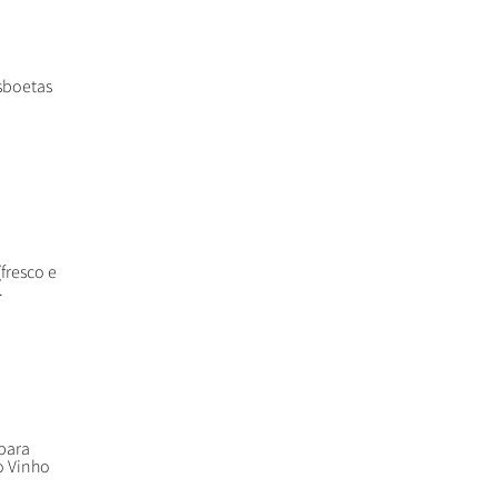
isboetas
fresco e
.
para
o Vinho