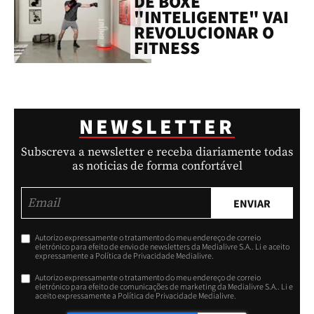
DE BOXE
"INTELIGENTE" VAI
REVOLUCIONAR O
FITNESS
NEWSLETTER
Subscreva a newsletter e receba diariamente todas
as noticias de forma confortável
ENVIAR
Autorizo expressamente o tratamento do meu endereço de correio
eletrónico para efeito de envio de newsletters da Medialivre S.A.. Li e aceito
expressamente a Política de Privacidade Medialivre.
Autorizo expressamente o tratamento do meu endereço de correio
eletrónico para efeito de comunicações de marketing da Medialivre S.A.. Li e
aceito expressamente a Política de Privacidade Medialivre.