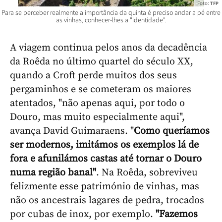
Foto:
TFP
Para se perceber realmente a importância da quinta é preciso andar a pé entre
as vinhas, conhecer-lhes a "identidade".
A viagem continua pelos anos da decadência
da Roêda no último quartel do século XX,
quando a Croft perde muitos dos seus
pergaminhos e se cometeram os maiores
atentados, "não apenas aqui, por todo o
Douro, mas muito especialmente aqui",
avança David Guimaraens. "
Como queríamos
ser modernos, imitámos os exemplos lá de
fora e afunilámos castas até tornar o Douro
numa região banal"
. Na Roêda, sobreviveu
felizmente esse património de vinhas, mas
não os ancestrais lagares de pedra, trocados
por cubas de inox, por exemplo.
"Fazemos