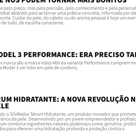
e pelo preço, mas pela precisão, pelo conhecimento e pela personal
 ideal abstrato para se tornar uma prática concreta, informada por d
ponta. Cuidar da pele, do cabelo ou do aroma pessoal é hoje um exer
a de tudo, de escolha consciente.
ODEL 3 PERFORMANCE: ERA PRECISO T
s nunca são a mais e estes 460 da variante Performance cumprem m
sla Model 3 um lobo em pele de cordeiro.
RUM HIDRATANTE: A NOVA REVOLUÇÃO 
ELE
do o SilvRedux Sérum Hidratante, um produto inovador que promet
iários da pele. Desenvolvido por um jovem empreendedor e profissi
érum combina ingredientes naturais poderosos como spirulina, probió
bis para oferecer uma hidratação profunda e proteção contra o