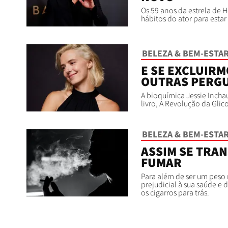
Os 59 anos da estrela de 
hábitos do ator para estar
BELEZA & BEM-ESTA
E SE EXCLUIRM
OUTRAS PERGU
A bioquímica Jessie Inch
livro, A Revolução da Glic
BELEZA & BEM-ESTA
ASSIM SE TRAN
FUMAR
Para além de ser um peso 
prejudicial à sua saúde e 
os cigarros para trás.