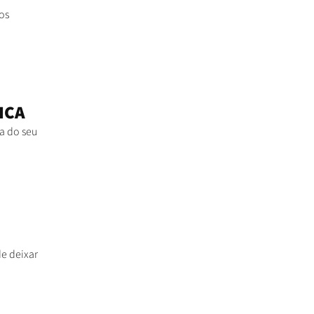
os
ICA
a do seu
de deixar