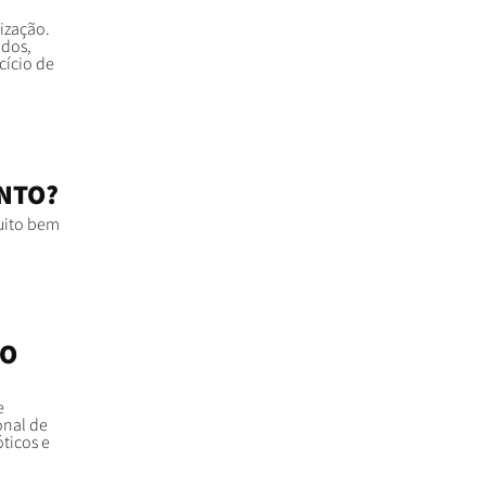
ização.
ados,
cício de
ANTO?
uito bem
NO
e
onal de
ticos e