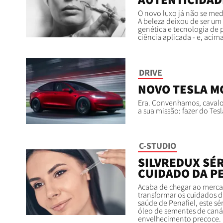
O novo luxo já não se med
A beleza deixou de ser um
genética e tecnologia de 
ciência aplicada - e, acim
DRIVE
NOVO TESLA M
Era. Convenhamos, cavalo
a sua missão: fazer do Te
C-STUDIO
SILVREDUX SÉ
CUIDADO DA P
Acaba de chegar ao merca
transformar os cuidados d
saúde de Penafiel, este s
óleo de sementes de caná
envelhecimento precoce.