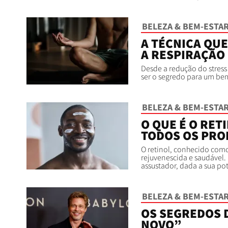
BELEZA & BEM-ESTA
A TÉCNICA QU
A RESPIRAÇÃO
Desde a redução do stress
ser o segredo para um bem
BELEZA & BEM-ESTA
O QUE É O RET
TODOS OS PRO
O retinol, conhecido como
rejuvenescida e saudável
assustador, dada a sua pot
BELEZA & BEM-ESTA
OS SEGREDOS D
NOVO”