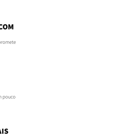
 COM
 promete
um pouco
AIS