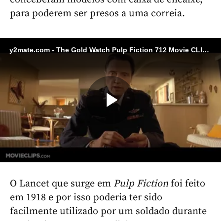
para poderem ser presos a uma correia.
y2mate.com - The Gold Watch Pulp Fiction 712 Movie CLIP 1994 HD_720p.mp4
Reproduzi
Vídeo
O Lancet que surge em
Pulp Fiction
foi feito
em 1918 e por isso poderia ter sido
facilmente utilizado por um soldado durante