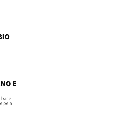
BIO
ANO E
 bar e
e pela