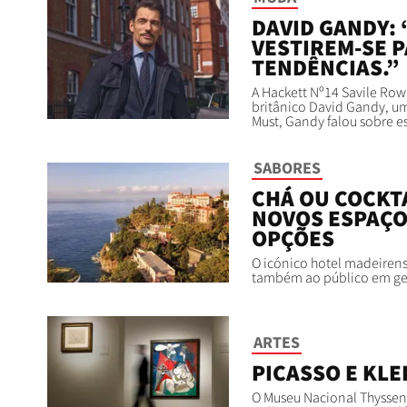
DAVID GANDY:
VESTIREM-SE P
TENDÊNCIAS.”
A Hackett Nº14 Savile Ro
britânico David Gandy, um
Must, Gandy falou sobre es
SABORES
CHÁ OU COCKTA
NOVOS ESPAÇO
OPÇÕES
O icónico hotel madeirens
também ao público em ge
ARTES
PICASSO E KLE
O Museu Nacional Thyssen