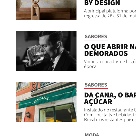
BY DESIGN
A principal plataforma p
regressa de 26 a 31 de mai
SABORES
O QUE ABRIR N
DEMORADOS
Vinhos recheados de histó
época.
SABORES
DA CANA, O BA
AÇÚCAR
Instalado no restaurante G
Com cocktails e bebidas tr
Brasil e os restantes paíse
MODA