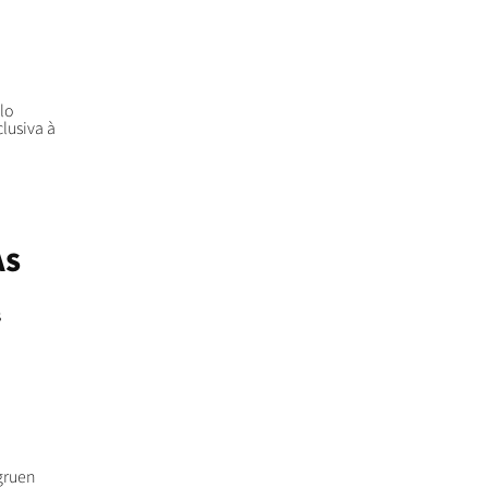
lo
lusiva à
AS
s
gruen