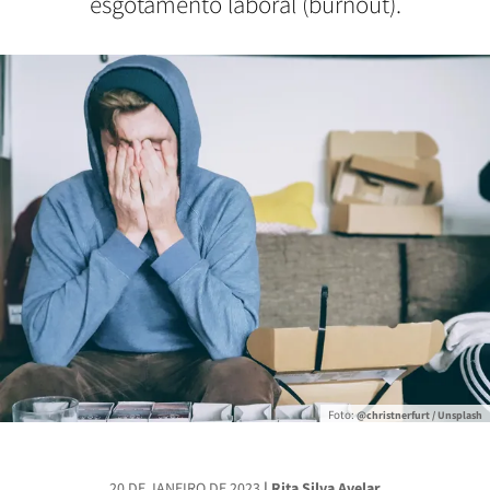
esgotamento laboral (burnout).
Foto:
@christnerfurt / Unsplash
20 DE JANEIRO DE 2023
| Rita Silva Avelar