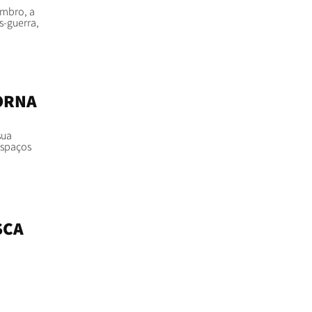
embro, a
s-guerra,
ORNA
sua
espaços
SCA