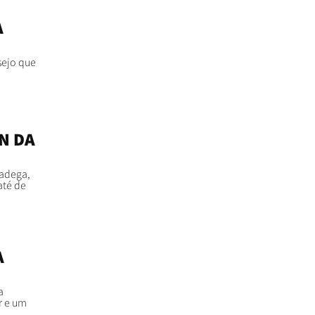
A
sejo que
N DA
 adega,
até de
A
a
r e um