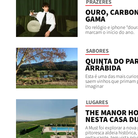
PRAZERES
OURO, CARBONO
GAMA
Do relógio e iphone “dour
marcam o início do ano.
SABORES
QUINTA DO PAR
ARRÁBIDA
Esta é uma das mais curio
saem vinhos que primam pel
imaginar
LUGARES
THE MANOR HO
NESTA CASA D
A Must foi explorar a nov
pitoresca aldeia histórica
restaurante, tem vista pri