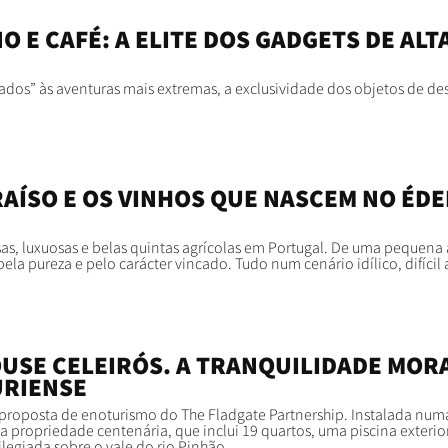
 E CAFÉ: A ELITE DOS GADGETS DE ALT
ados” às aventuras mais extremas, a exclusividade dos objetos de de
AÍSO E OS VINHOS QUE NASCEM NO ÉDE
sas, luxuosas e belas quintas agrícolas em Portugal. De uma pequena
a pureza e pelo carácter vincado. Tudo num cenário idílico, difícil 
USE CELEIRÓS. A TRANQUILIDADE MOR
URIENSE
a proposta de enoturismo do The Fladgate Partnership. Instalada num
, a propriedade centenária, que inclui 19 quartos, uma piscina exterio
vilegiada sobre o vale do rio Pinhão.