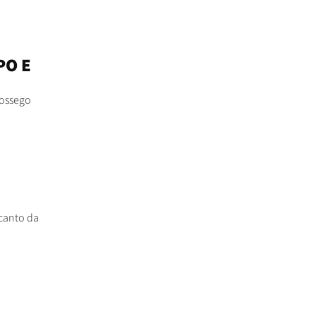
PO E
sossego
canto da