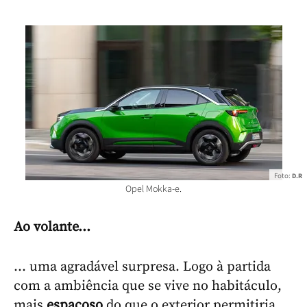
Foto:
D.R
Opel Mokka-e.
Ao volante...
... uma agradável surpresa. Logo à partida
com a ambiência que se vive no habitáculo,
mais
espaçoso
do que o exterior permitiria