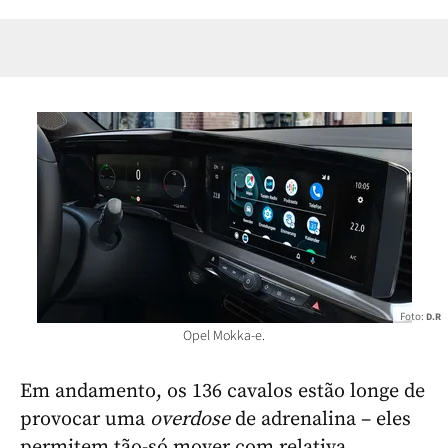
Foto:
D.R
Opel Mokka-e.
Em andamento, os 136 cavalos estão longe de
provocar uma
overdose
de adrenalina – eles
permitem tão-só mover com relativa