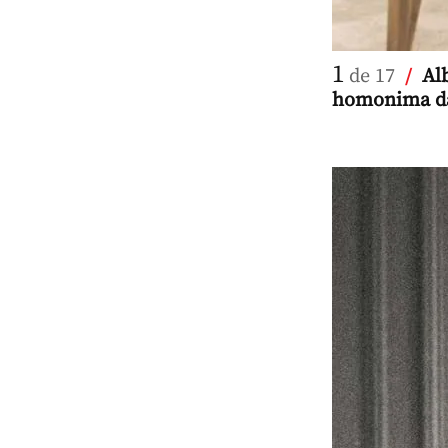
1
de 17
/
Al
homonima da