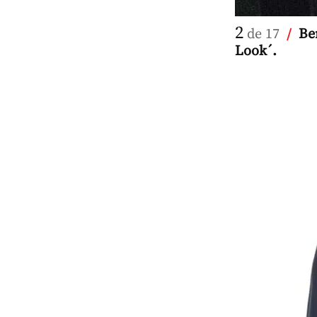
2
de 17
/
Be
Look´.