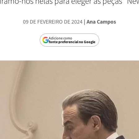
pirámo-nos nelas para eleger as peças "Ne
09 DE FEVEREIRO DE 2024
| Ana Campos
Adicione como
fonte preferencial no Google