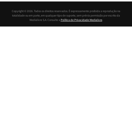
Copyright © 2026. Todos os direitos reservados. É expressamente proibida a reprodução na
totalidade ou em parte, em qualquer tipo de suporte, sem prévia permissão por escrito da
Medialivre S.A. Consulte a
Política de Privacidade Medialivre
.