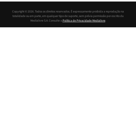
Copyright © 2026. Todos os direitos reservados. É expressamente proibida a reprodução na
totalidade ou em parte, em qualquer tipo de suporte, sem prévia permissão por escrito da
Medialivre S.A. Consulte a
Política de Privacidade Medialivre
.