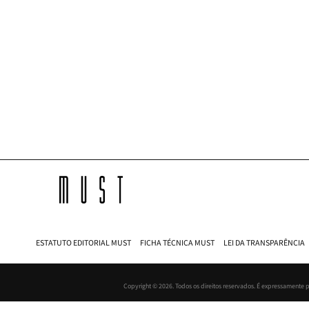
Must
ESTATUTO EDITORIAL MUST
FICHA TÉCNICA MUST
LEI DA TRANSPARÊNCIA
Copyright © 2026. Todos os direitos reservados. É expressamente p