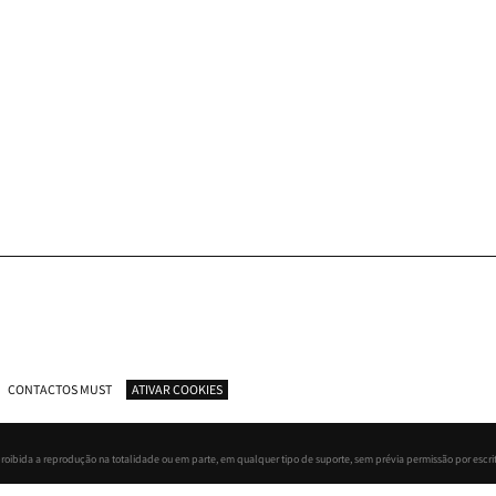
CONTACTOS MUST
ATIVAR COOKIES
roibida a reprodução na totalidade ou em parte, em qualquer tipo de suporte, sem prévia permissão por escrit