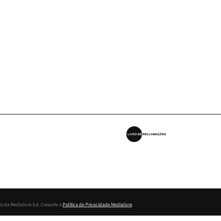
o da Medialivre S.A. Consulte a
Política de Privacidade Medialivre
.