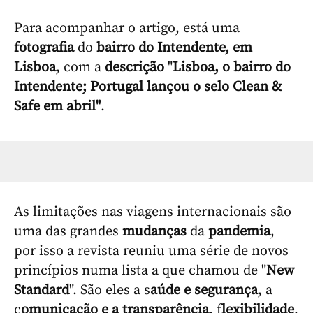
Para acompanhar o artigo, está uma
fotografia
do
bairro
do Intendente, em
Lisboa
, com a
descrição
"
Lisboa, o bairro do
Intendente; Portugal lançou o selo Clean &
Safe em abril"
.
As limitações nas viagens internacionais são
uma das grandes
mudanças
da
pandemia
,
por isso a revista reuniu uma série de novos
princípios numa lista a que chamou de "
New
Standard
". São eles a s
aúde e segurança
, a
c
omunicação e a transparência
, f
lexibilidade
,