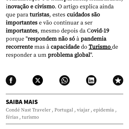
i
novação e civismo
. O artigo explica ainda
que para
turistas
, estes
cuidados
são
importantes
e vão continuar a ser
importantes
, mesmo depois da C
ovid-19
porque "
respondem
não
só
à
pandemia
recorrente
mas à
capacidade
do
Turismo
de
responder a um
problema
global
".
SAIBA MAIS
Condé Nast Traveler
,
Portugal
,
viajar
,
epidemia
,
férias
,
turismo