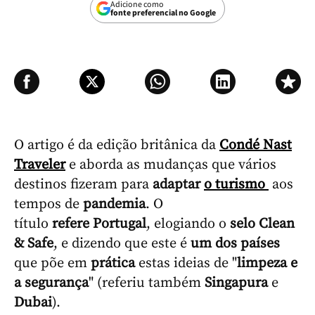
Adicione como
fonte preferencial no Google
O artigo é da edição britânica da
Condé Nast
Traveler
e aborda as mudanças que vários
destinos fizeram para
adaptar
o turismo
aos
tempos de
pandemia
. O
título
refere
Portugal
, elogiando o
selo
Clean
& Safe
, e dizendo que este é
um
dos
países
que põe em
prática
estas ideias de "
limpeza e
a segurança
" (referiu também
Singapura
e
Dubai
).